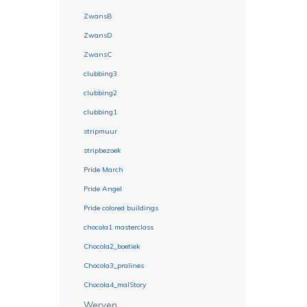
ZwansB
ZwansD
ZwansC
clubbing3
clubbing2
clubbing1
stripmuur
stripbezoek
Pride March
Pride Angel
Pride colored buildings
chocola1 masterclass
Chocola2_boetiek
Chocola3_pralines
Chocola4_malStory
Werven