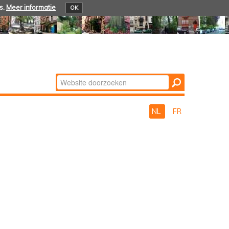
s.
Meer informatie
OK
Zoek
Geavanceerd
zoeken...
NL
FR