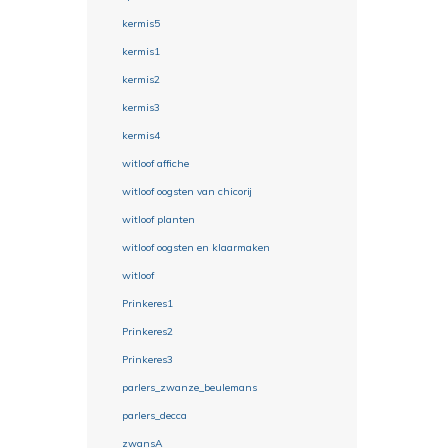
kermis5
kermis1
kermis2
kermis3
kermis4
witloof affiche
witloof oogsten van chicorij
witloof planten
witloof oogsten en klaarmaken
witloof
Prinkeres1
Prinkeres2
Prinkeres3
parlers_zwanze_beulemans
parlers_decca
zwansA