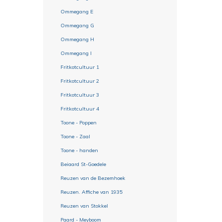
Ommegang E
Ommegang G
Ommegang H
Ommegang I
Fritkotcultuur 1
Fritkotcultuur 2
Fritkotcultuur 3
Fritkotcultuur 4
Toone - Poppen
Toone - Zaal
Toone - handen
Beiaard St-Goedele
Reuzen van de Bezemhoek
Reuzen. Affiche van 1935
Reuzen van Stokkel
Paard - Meyboom