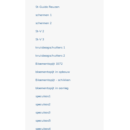
St-Guido Reuzen
schermen 1
schermen 2
St-V 2
St-V 3
kruisboogschutters 1
kruisboogschutters 2
Bloementapijt 1972
bloementapijt in opbouw
Bloementapijt - schikken
bloementapijt in aanleg
speculoos1
speculoos2
speculoos3
speculoos5
speculoos4