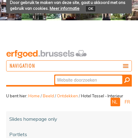
Door gebruik te maken van deze site, gaat u akkoord met ons
gebruik van cookies.
Meer informatie
OK
NAVIGATION
Zoek
DOEN
Geavanceerd
ONTDEKKEN
zoeken...
U bent hier:
Home
/
Beeld
/
Ontdekken
/
Hotel Tassel - Interieur
NL
FR
BELEVEN
Slides homepage only
Portlets