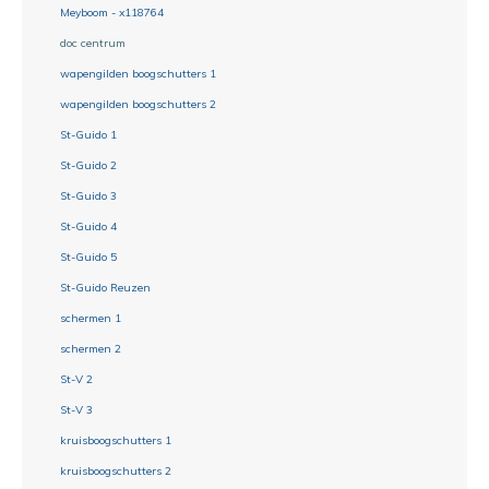
Meyboom - x118764
doc centrum
wapengilden boogschutters 1
wapengilden boogschutters 2
St-Guido 1
St-Guido 2
St-Guido 3
St-Guido 4
St-Guido 5
St-Guido Reuzen
schermen 1
schermen 2
St-V 2
St-V 3
kruisboogschutters 1
kruisboogschutters 2