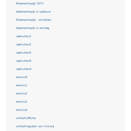
Bloementapijt 1972
bloementapijt in opbouw
Bloementapijt - schikken
bloementapijt in aanleg
speculoos1
speculoos2
speculoos3
speculoos5
speculoos4
kermis5
kermis1
kermis2
kermis3
kermis4
witloof affiche
witloof oogsten van chicorij