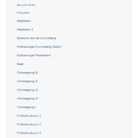
Brussels Pride
Chocolade
Meyboom
Meyboom 2
Beiaard van de Kunstberg
Klokkenspel Kunstberg Detail
Klokkenspel Parlement
Beer
Ommegang B
Ommegang E
Ommegang G
Ommegang H
Ommegang I
Fritkotcultuur 1
Fritkotcultuur 2
Fritkotcultuur 3