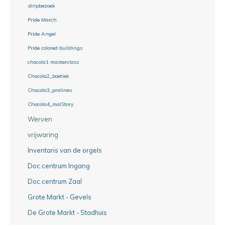
stripbezoek
Pride March
Pride Angel
Pride colored buildings
chocola1 masterclass
Chocola2_boetiek
Chocola3_pralines
Chocola4_malStory
Werven
vrijwaring
Inventaris van de orgels
Doc.centrum Ingang
Doc.centrum Zaal
Grote Markt - Gevels
De Grote Markt - Stadhuis