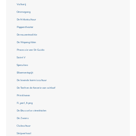
Valkerij
Ommegang
De fritkotcultuur
Poppentheater
De reuzentraditie
De Wapengilden
Processie van St-Guido
Saint V
Speculoos
Bloementapijt
De levende kermiscultuur
De Teelt en de forcerie van witloof
Prinkheren
Fi_parl_fr.png
De Brusselse streektalen
De Zwans
Clubcultuur
Stripverhaal