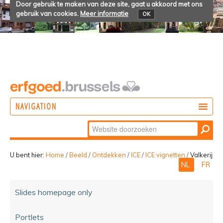
Door gebruik te maken van deze site, gaat u akkoord met ons
gebruik van cookies.
Meer informatie
OK
NAVIGATION
Zoek
DOEN
Geavanceerd
ONTDEKKEN
zoeken...
U bent hier:
Home
/
Beeld
/
Ontdekken
/
ICE
/
ICE vignetten
/
Valkerij
NL
FR
BELEVEN
Slides homepage only
Portlets