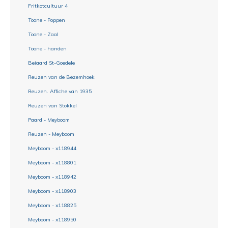
Fritkotcultuur 4
Toone - Poppen
Toone - Zaal
Toone - handen
Beiaard St-Goedele
Reuzen van de Bezemhoek
Reuzen. Affiche van 1935
Reuzen van Stokkel
Paard - Meyboom
Reuzen - Meyboom
Meyboom - x118944
Meyboom - x118801
Meyboom - x118942
Meyboom - x118903
Meyboom - x118825
Meyboom - x118950