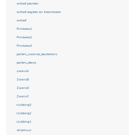
witloof planten
witloof oogsten en klaarmaken
witloof
Prinkeres1
Prinkeres2
Prinkeres3
parlers_zwanze_beulemans
parlers_decca
zwansA
ZwansB
ZwansD
ZwansC
clubbing3
clubbing2
clubbing1
stripmuur