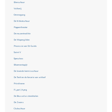
Biercultuur
Valkerij
Ommegang
De fritkotcultuur
Poppentheater
De reuzentraditie
De Wapengilden
Processie van St-Guido
Saint V
Speculoos
Bloementapijt
De levende kermiscultuur
De Teelt en de forcerie van witloof
Prinkheren
Fi_parl_fr.png
De Brusselse streektalen
De Zwans
Clubcultuur