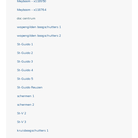
Meyboom - x118950
Meyboom - x118764
doc centrum
wapengilden boogschutters 1
wapengilden boogschutters 2
St-Guido 1
St-Guido 2
St-Guido 3
St-Guido 4
St-Guido 5
St-Guido Reuzen
schermen 1
schermen 2
St-V 2
St-V 3
kruisboogschutters 1