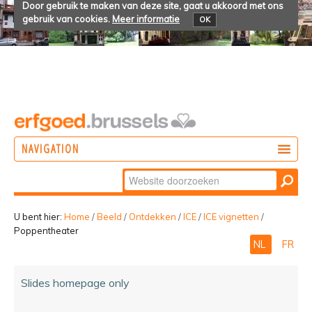
Door gebruik te maken van deze site, gaat u akkoord met ons
gebruik van cookies.
Meer informatie
OK
NAVIGATION
Zoek
DOEN
Geavanceerd
ONTDEKKEN
zoeken...
U bent hier:
Home
/
Beeld
/
Ontdekken
/
ICE
/
ICE vignetten
/
Poppentheater
BELEVEN
NL
FR
Slides homepage only