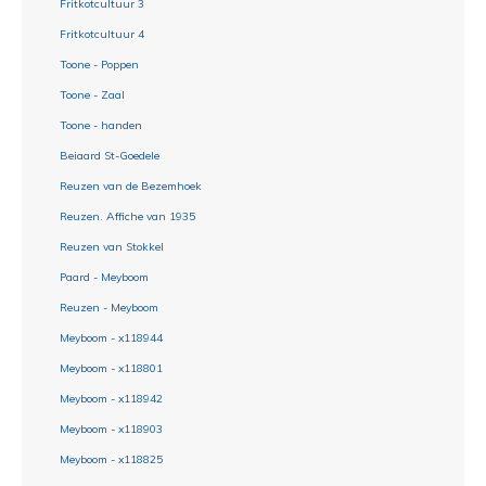
Fritkotcultuur 3
Fritkotcultuur 4
Toone - Poppen
Toone - Zaal
Toone - handen
Beiaard St-Goedele
Reuzen van de Bezemhoek
Reuzen. Affiche van 1935
Reuzen van Stokkel
Paard - Meyboom
Reuzen - Meyboom
Meyboom - x118944
Meyboom - x118801
Meyboom - x118942
Meyboom - x118903
Meyboom - x118825