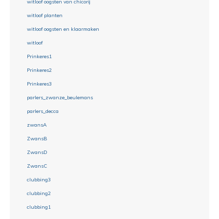
witloof oogsten van chicorij
witloof planten
witloof oogsten en klaarmaken
witloof
Prinkeres1
Prinkeres2
Prinkeres3
parlers_zwanze_beulemans
parlers_decca
zwansA
ZwansB
ZwansD
ZwansC
clubbing3
clubbing2
clubbing1