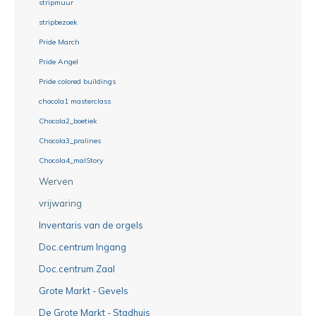
stripmuur
stripbezoek
Pride March
Pride Angel
Pride colored buildings
chocola1 masterclass
Chocola2_boetiek
Chocola3_pralines
Chocola4_malStory
Werven
vrijwaring
Inventaris van de orgels
Doc.centrum Ingang
Doc.centrum Zaal
Grote Markt - Gevels
De Grote Markt - Stadhuis