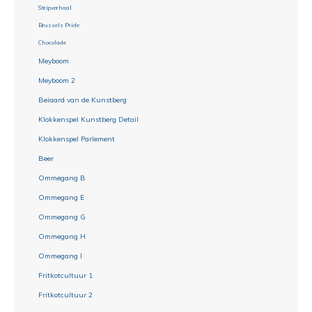
Stripverhaal
Brussels Pride
Chocolade
Meyboom
Meyboom 2
Beiaard van de Kunstberg
Klokkenspel Kunstberg Detail
Klokkenspel Parlement
Beer
Ommegang B
Ommegang E
Ommegang G
Ommegang H
Ommegang I
Fritkotcultuur 1
Fritkotcultuur 2