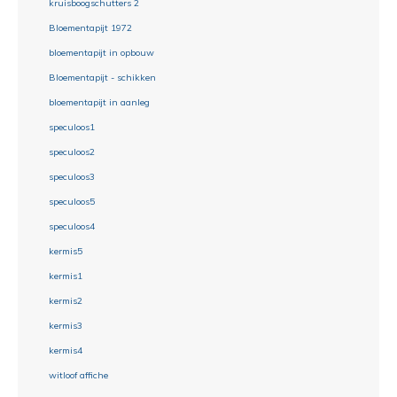
kruisboogschutters 2
Bloementapijt 1972
bloementapijt in opbouw
Bloementapijt - schikken
bloementapijt in aanleg
speculoos1
speculoos2
speculoos3
speculoos5
speculoos4
kermis5
kermis1
kermis2
kermis3
kermis4
witloof affiche