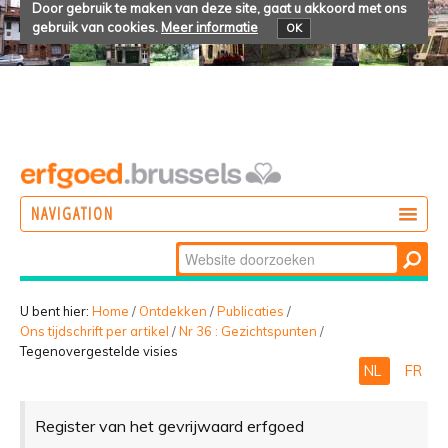
Door gebruik te maken van deze site, gaat u akkoord met ons
gebruik van cookies.
Meer informatie
OK
NAVIGATION
Zoek
DOEN
Geavanceerd
ONTDEKKEN
zoeken...
U bent hier:
Home
/
Ontdekken
/
Publicaties
/
Ons tijdschrift per artikel
/
Nr 36 : Gezichtspunten
/
BELEVEN
Tegenovergestelde visies
NL
FR
Register van het gevrijwaard erfgoed