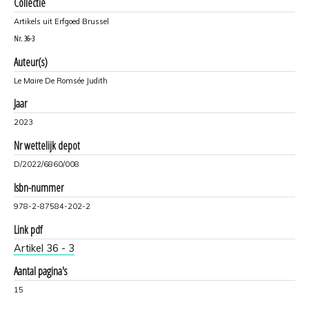
Collectie
Artikels uit Erfgoed Brussel
Nr.
36-3
Auteur(s)
Le Maire De Romsée Judith
Jaar
2023
Nr wettelijk depot
D/2022/6860/008
Isbn-nummer
978-2-87584-202-2
Link pdf
Artikel 36 - 3
Aantal pagina's
15