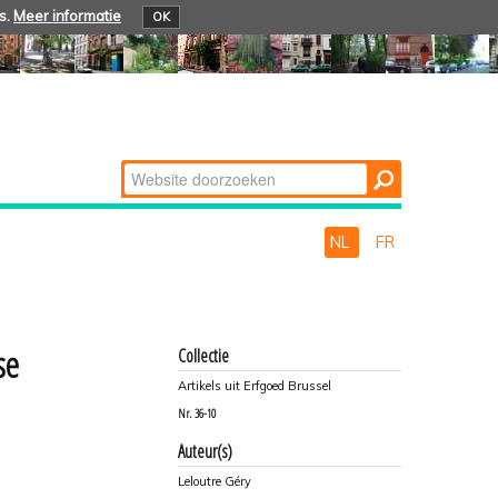
s.
Meer informatie
OK
Zoek
Geavanceerd
zoeken...
NL
FR
se
Collectie
Artikels uit Erfgoed Brussel
Nr.
36-10
Auteur(s)
Leloutre Géry