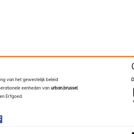
ing van het gewestelijk beleid
D
operationele eenheden van
urban.brussel
,
en Erfgoed.