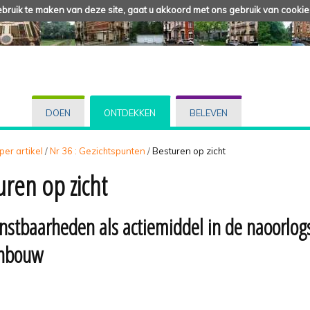
ruik te maken van deze site, gaat u akkoord met ons gebruik van cookie
DOEN
ONTDEKKEN
BELEVEN
 per artikel
/
Nr 36 : Gezichtspunten
/
Besturen op zicht
uren op zicht
enstbaarheden als actiemiddel in de naoorlog
enbouw