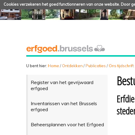
Cookies verzekeren het goed functionneren van onze website. Door geb
U bent hier:
Home
/
Ontdekken
/
Publicaties
/
Ons tijdschrift
Best
Register van het gevrijwaard
erfgoed
Erfdi
Inventarissen van het Brussels
sted
erfgoed
Beheersplannen voor het Erfgoed