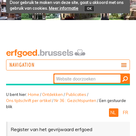
Door gebruik te maken van deze site, gaat u akkoord met ons
gebruik van cookies.
Meer informatie
OK
NAVIGATION
Zoek
DOEN
Geavanceerd
ONTDEKKEN
zoeken...
U bent hier:
Home
/
Ontdekken
/
Publicaties
/
Ons tijdschrift per artikel
/
Nr 36 : Gezichtspunten
/
Een gestuurde
BELEVEN
blik
NL
FR
Register van het gevrijwaard erfgoed