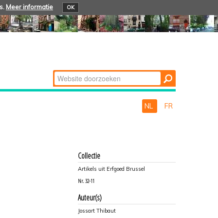
s.
Meer informatie
OK
Zoek
Geavanceerd
zoeken...
NL
FR
Collectie
Artikels uit Erfgoed Brussel
Nr.
32-11
Auteur(s)
Jossart Thibaut