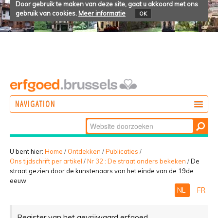
Door gebruik te maken van deze site, gaat u akkoord met ons
gebruik van cookies.
Meer informatie
OK
NAVIGATION
Zoek
DOEN
Geavanceerd
ONTDEKKEN
zoeken...
U bent hier:
Home
/
Ontdekken
/
Publicaties
/
Ons tijdschrift per artikel
/
Nr 32 : De straat anders bekeken
/
De
BELEVEN
straat gezien door de kunstenaars van het einde van de 19de
eeuw
NL
FR
Register van het gevrijwaard erfgoed