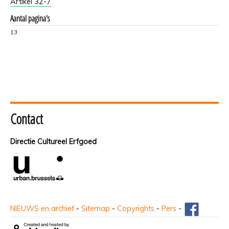
Artikel 32-7
Aantal pagina's
13
Contact
Directie Cultureel Erfgoed
NIEUWS en archief
-
Sitemap
-
Copyrights
-
Pers
-