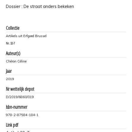
Dossier : De straat anders bekeken
Collectie
Artikels uit Erfgoed Brussel
Nr.
32-7
Auteur(s)
Chéron Céline
Jaar
2019
Nr wettelijk depot
D/2019/6860/019
Isbn-nummer
978-2-87584-184-1
Link pdf