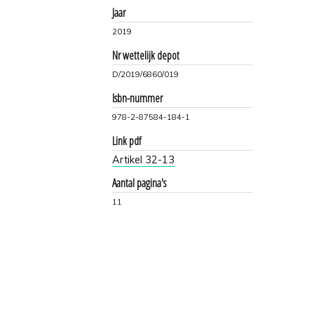
Jaar
2019
Nr wettelijk depot
D/2019/6860/019
Isbn-nummer
978-2-87584-184-1
Link pdf
Artikel 32-13
Aantal pagina's
11