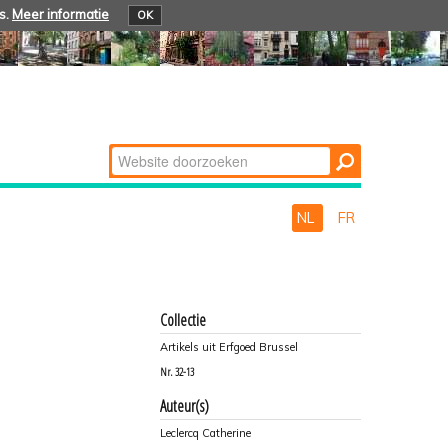
s.
Meer informatie
OK
Zoek
Geavanceerd
zoeken...
NL
FR
Collectie
Artikels uit Erfgoed Brussel
Nr.
32-13
Auteur(s)
Leclercq Catherine