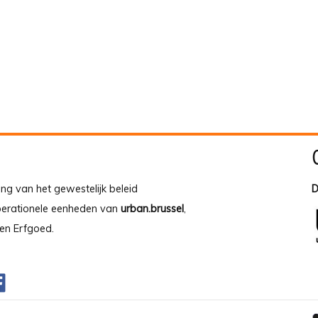
ing van het gewestelijk beleid
D
operationele eenheden van
urban.brussel
,
en Erfgoed.