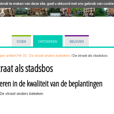
ruik te maken van deze site, gaat u akkoord met ons gebruik van cookie
DOEN
ONTDEKKEN
BELEVEN
 per artikel
/
Nr 32 : De straat anders bekeken
/
De straat als stadsbos
raat als stadsbos
eren in de kwaliteit van de beplantingen
: De straat anders bekeken