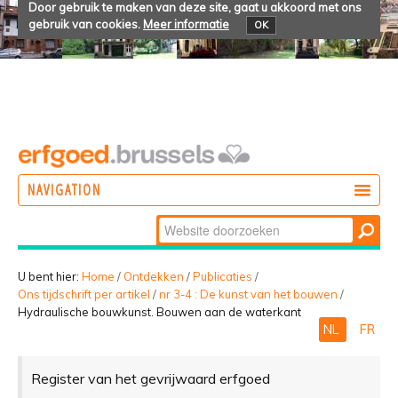
Door gebruik te maken van deze site, gaat u akkoord met ons
gebruik van cookies.
Meer informatie
OK
NAVIGATION
Zoek
DOEN
Geavanceerd
ONTDEKKEN
zoeken...
U bent hier:
Home
/
Ontdekken
/
Publicaties
/
Ons tijdschrift per artikel
/
nr 3-4 : De kunst van het bouwen
/
BELEVEN
Hydraulische bouwkunst. Bouwen aan de waterkant
NL
FR
Register van het gevrijwaard erfgoed