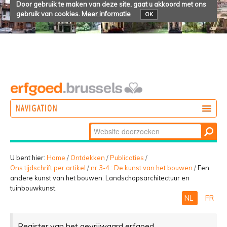
Door gebruik te maken van deze site, gaat u akkoord met ons
gebruik van cookies.
Meer informatie
OK
NAVIGATION
Zoek
DOEN
Geavanceerd
ONTDEKKEN
zoeken...
U bent hier:
Home
/
Ontdekken
/
Publicaties
/
Ons tijdschrift per artikel
/
nr 3-4 : De kunst van het bouwen
/
Een
BELEVEN
andere kunst van het bouwen. Landschapsarchitectuur en
tuinbouwkunst.
NL
FR
Register van het gevrijwaard erfgoed