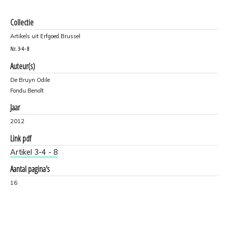
Collectie
Artikels uit Erfgoed Brussel
Nr.
3-4 - 8
Auteur(s)
De Bruyn Odile
Fondu Benoît
Jaar
2012
Link pdf
Artikel 3-4 - 8
Aantal pagina's
16