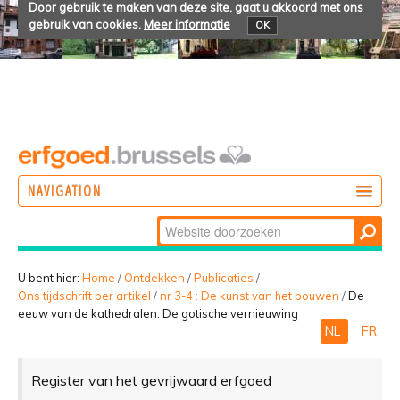
Door gebruik te maken van deze site, gaat u akkoord met ons
gebruik van cookies.
Meer informatie
OK
NAVIGATION
Zoek
DOEN
Geavanceerd
ONTDEKKEN
zoeken...
U bent hier:
Home
/
Ontdekken
/
Publicaties
/
Ons tijdschrift per artikel
/
nr 3-4 : De kunst van het bouwen
/
De
BELEVEN
eeuw van de kathedralen. De gotische vernieuwing
NL
FR
Register van het gevrijwaard erfgoed