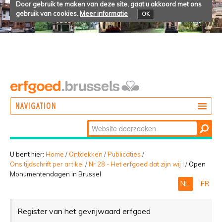
Door gebruik te maken van deze site, gaat u akkoord met ons
gebruik van cookies.
Meer informatie
OK
NAVIGATION
Zoek
DOEN
Geavanceerd
ONTDEKKEN
zoeken...
U bent hier:
Home
/
Ontdekken
/
Publicaties
/
Ons tijdschrift per artikel
/
Nr 28 - Het erfgoed dat zijn wij !
/
Open
BELEVEN
Monumentendagen in Brussel
NL
FR
Register van het gevrijwaard erfgoed