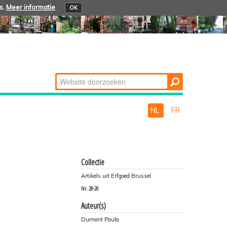
s.
Meer informatie
OK
Zoek
Geavanceerd
zoeken...
NL
FR
Collectie
Artikels uit Erfgoed Brussel
Nr.
28-20
Auteur(s)
Dumont Paula