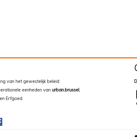
ing van het gewestelijk beleid
D
operationele eenheden van
urban.brussel
,
en Erfgoed.