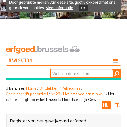
Door gebruik te maken van deze site, gaat u akkoord met ons
gebruik van cookies.
Meer informatie
OK
NAVIGATION
Zoek
DOEN
Geavanceerd
ONTDEKKEN
zoeken...
U bent hier:
Home
/
Ontdekken
/
Publicaties
/
Ons tijdschrift per artikel
/
Nr 28 - Het erfgoed dat zijn wij !
/
Het
BELEVEN
cultureel ergfoed in het Brussels Hoofdstedelijk Gewest
NL
FR
Register van het gevrijwaard erfgoed