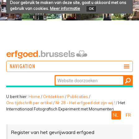
Door gebruik te maken van deze site, gaat u akkoord met ons
gebruik van cookies.
Meer informatie
OK
NAVIGATION
Zoek
DOEN
Geavanceerd
ONTDEKKEN
zoeken...
U bent hier:
Home
/
Ontdekken
/
Publicaties
/
Ons tijdschrift per artikel
/
Nr 28 - Het erfgoed dat zijn wij !
/
Het
BELEVEN
Internationaal Fotografisch Experiment met Monumenten
NL
FR
Register van het gevrijwaard erfgoed