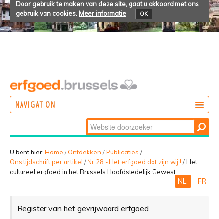
Door gebruik te maken van deze site, gaat u akkoord met ons
gebruik van cookies.
Meer informatie
OK
NAVIGATION
Zoek
DOEN
Geavanceerd
ONTDEKKEN
zoeken...
U bent hier:
Home
/
Ontdekken
/
Publicaties
/
Ons tijdschrift per artikel
/
Nr 28 - Het erfgoed dat zijn wij !
/
Het
BELEVEN
cultureel ergfoed in het Brussels Hoofdstedelijk Gewest
NL
FR
Register van het gevrijwaard erfgoed