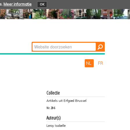
s.
Meer informatie
OK
Zoek
Geavanceerd
zoeken...
NL
FR
Collectie
Artikels uit Erfgoed Brussel
Nr.
28-6
Auteur(s)
Leroy Isabelle