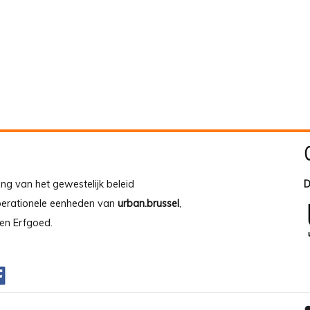
ing van het gewestelijk beleid
D
operationele eenheden van
urban.brussel
,
en Erfgoed.