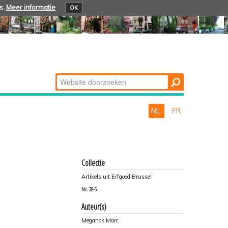
s.
Meer informatie
OK
Zoek
Geavanceerd
zoeken...
NL
FR
Collectie
Artikels uit Erfgoed Brussel
Nr.
28-5
Auteur(s)
Meganck Marc