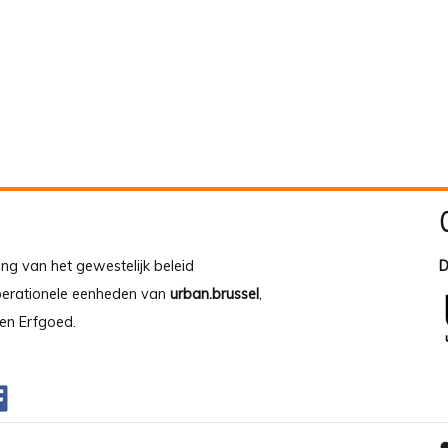
ing van het gewestelijk beleid
D
operationele eenheden van
urban.brussel
,
en Erfgoed.