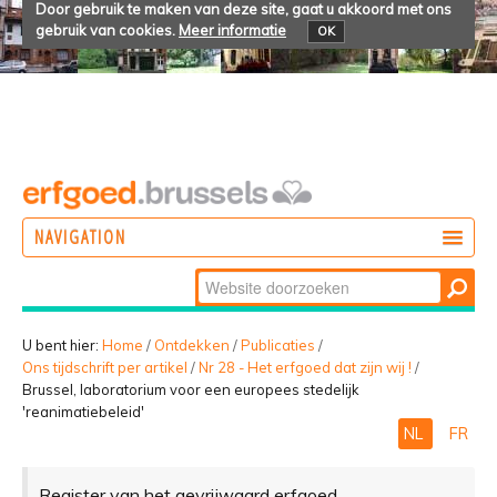
Door gebruik te maken van deze site, gaat u akkoord met ons
gebruik van cookies.
Meer informatie
OK
NAVIGATION
Zoek
DOEN
Geavanceerd
ONTDEKKEN
zoeken...
U bent hier:
Home
/
Ontdekken
/
Publicaties
/
Ons tijdschrift per artikel
/
Nr 28 - Het erfgoed dat zijn wij !
/
BELEVEN
Brussel, laboratorium voor een europees stedelijk
'reanimatiebeleid'
NL
FR
Register van het gevrijwaard erfgoed