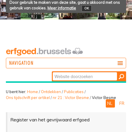
Door gebruik te maken van deze site, gaat u akkoord met ons
gebruik van cookies.
Meer informatie
OK
NAVIGATION
Zoek
DOEN
Geavanceerd
ONTDEKKEN
zoeken...
U bent hier:
Home
/
Ontdekken
/
Publicaties
/
Ons tijdschrift per artikel
/
nr 21 : Victor Besme
/
Victor Besme
BELEVEN
NL
FR
Register van het gevrijwaard erfgoed