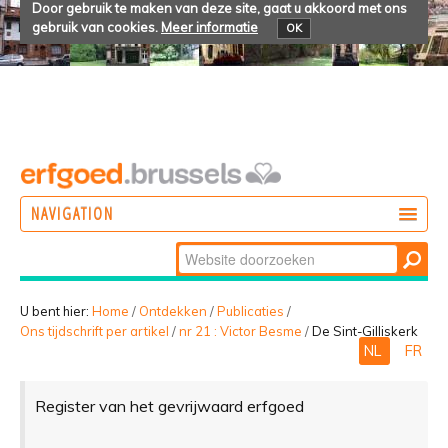
Door gebruik te maken van deze site, gaat u akkoord met ons
gebruik van cookies.
Meer informatie
OK
NAVIGATION
Zoek
DOEN
Geavanceerd
ONTDEKKEN
zoeken...
U bent hier:
Home
/
Ontdekken
/
Publicaties
/
Ons tijdschrift per artikel
/
nr 21 : Victor Besme
/
De Sint-Gilliskerk
BELEVEN
NL
FR
Register van het gevrijwaard erfgoed