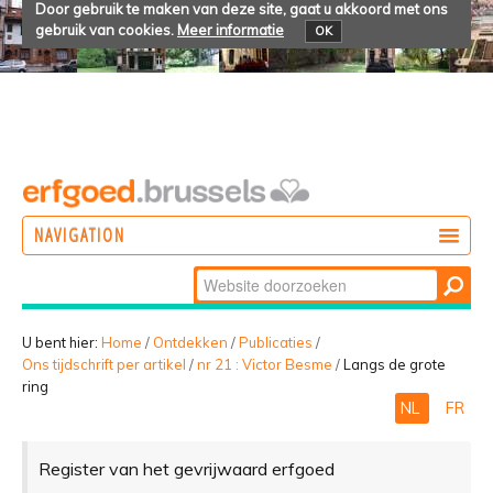
Door gebruik te maken van deze site, gaat u akkoord met ons
gebruik van cookies.
Meer informatie
OK
NAVIGATION
Zoek
DOEN
Geavanceerd
ONTDEKKEN
zoeken...
U bent hier:
Home
/
Ontdekken
/
Publicaties
/
Ons tijdschrift per artikel
/
nr 21 : Victor Besme
/
Langs de grote
BELEVEN
ring
NL
FR
Register van het gevrijwaard erfgoed