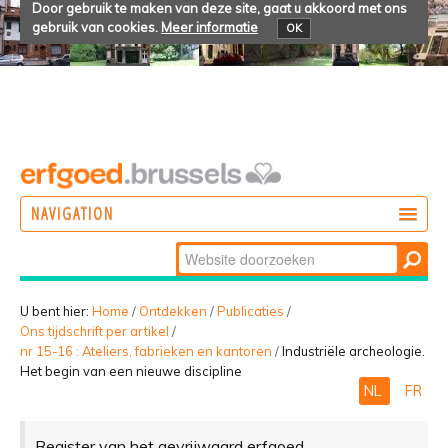
Door gebruik te maken van deze site, gaat u akkoord met ons
gebruik van cookies.
Meer informatie
OK
NAVIGATION
Zoek
DOEN
Geavanceerd
ONTDEKKEN
zoeken...
U bent hier:
Home
/
Ontdekken
/
Publicaties
/
Ons tijdschrift per artikel
/
BELEVEN
nr 15-16 : Ateliers, fabrieken en kantoren
/
Industriële archeologie.
Het begin van een nieuwe discipline
NL
FR
Register van het gevrijwaard erfgoed