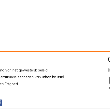
ing van het gewestelijk beleid
D
operationele eenheden van
urban.brussel
,
en Erfgoed.