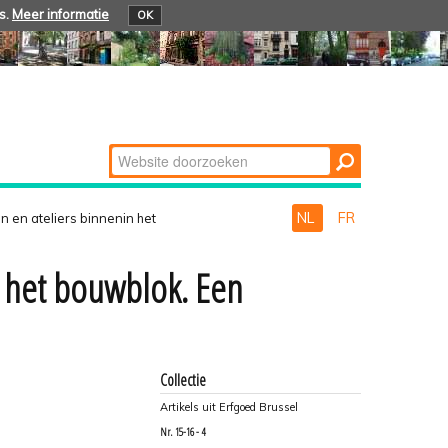
s.
Meer informatie
OK
Zoek
Geavanceerd
zoeken...
NL
FR
n en ateliers binnenin het
n het bouwblok. Een
Collectie
Artikels uit Erfgoed Brussel
Nr.
15-16 - 4