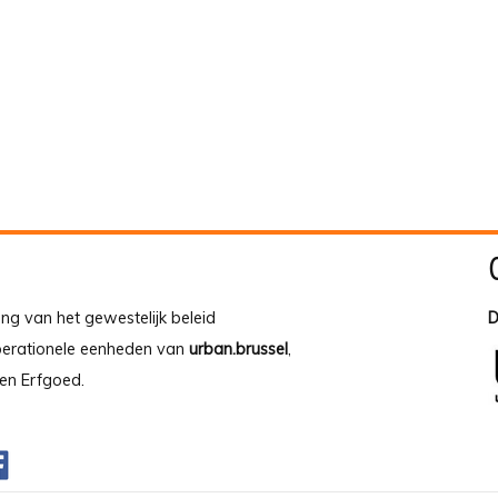
ing van het gewestelijk beleid
D
operationele eenheden van
urban.brussel
,
en Erfgoed.