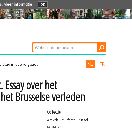
s.
Meer informatie
OK
Zoek
Geavanceerd
zoeken...
NL
FR
 stad in scène gezet.
. Essay over het
 het Brusselse verleden
Collectie
Artikels uit Erfgoed Brussel
Nr.
11-12 - 2