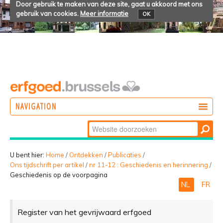
Door gebruik te maken van deze site, gaat u akkoord met ons
gebruik van cookies.
Meer informatie
OK
NAVIGATION
Zoek
DOEN
Geavanceerd
ONTDEKKEN
zoeken...
U bent hier:
Home
/
Ontdekken
/
Publicaties
/
Ons tijdschrift per artikel
/
nr 11-12 : Geschiedenis en herinnering
/
BELEVEN
Geschiedenis op de voorpagina
NL
FR
Register van het gevrijwaard erfgoed