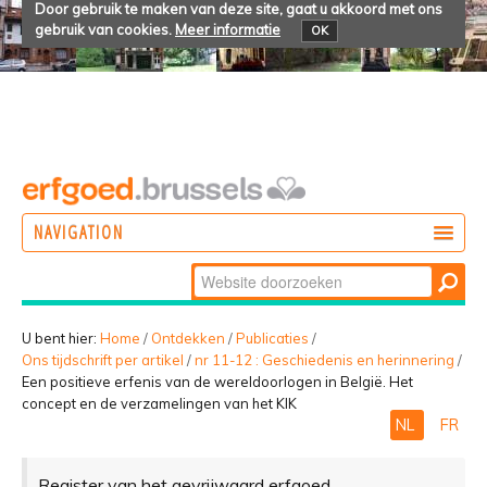
Door gebruik te maken van deze site, gaat u akkoord met ons
gebruik van cookies.
Meer informatie
OK
NAVIGATION
Zoek
DOEN
Geavanceerd
ONTDEKKEN
zoeken...
U bent hier:
Home
/
Ontdekken
/
Publicaties
/
Ons tijdschrift per artikel
/
nr 11-12 : Geschiedenis en herinnering
/
BELEVEN
Een positieve erfenis van de wereldoorlogen in België. Het
concept en de verzamelingen van het KIK
NL
FR
Register van het gevrijwaard erfgoed