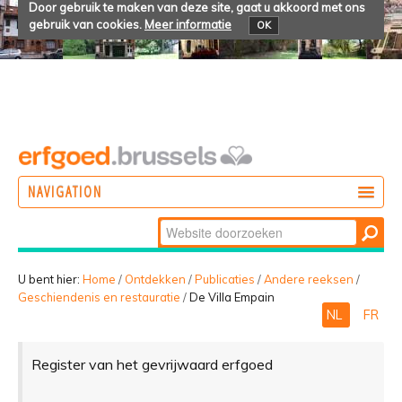
Door gebruik te maken van deze site, gaat u akkoord met ons
gebruik van cookies.
Meer informatie
OK
NAVIGATION
Zoek
DOEN
Geavanceerd
ONTDEKKEN
zoeken...
U bent hier:
Home
/
Ontdekken
/
Publicaties
/
Andere reeksen
/
Geschiendenis en restauratie
/
De Villa Empain
BELEVEN
NL
FR
Register van het gevrijwaard erfgoed