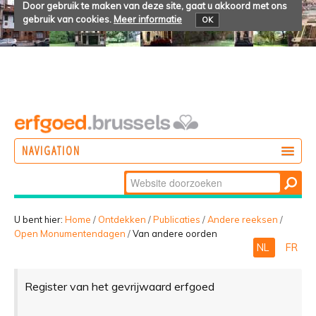
Door gebruik te maken van deze site, gaat u akkoord met ons
gebruik van cookies.
Meer informatie
OK
NAVIGATION
Zoek
DOEN
Geavanceerd
ONTDEKKEN
zoeken...
U bent hier:
Home
/
Ontdekken
/
Publicaties
/
Andere reeksen
/
Open Monumentendagen
/
Van andere oorden
BELEVEN
NL
FR
Register van het gevrijwaard erfgoed