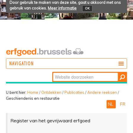
Door gebruik te maken van deze site, gaat u akkoord met ons
gebruik van cookies.
Meer informatie
OK
NAVIGATION
Zoek
DOEN
Geavanceerd
ONTDEKKEN
zoeken...
U bent hier:
Home
/
Ontdekken
/
Publicaties
/
Andere reeksen
/
Geschiendenis en restauratie
BELEVEN
NL
FR
Register van het gevrijwaard erfgoed