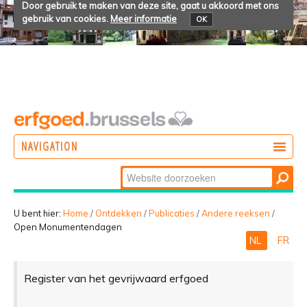
Door gebruik te maken van deze site, gaat u akkoord met ons
gebruik van cookies.
Meer informatie
OK
NAVIGATION
Zoek
DOEN
Geavanceerd
ONTDEKKEN
zoeken...
U bent hier:
Home
/
Ontdekken
/
Publicaties
/
Andere reeksen
/
Open Monumentendagen
BELEVEN
NL
FR
Register van het gevrijwaard erfgoed