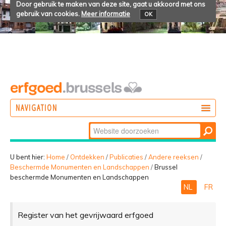
Door gebruik te maken van deze site, gaat u akkoord met ons
gebruik van cookies.
Meer informatie
OK
NAVIGATION
Zoek
DOEN
Geavanceerd
ONTDEKKEN
zoeken...
U bent hier:
Home
/
Ontdekken
/
Publicaties
/
Andere reeksen
/
Beschermde Monumenten en Landschappen
/
Brussel
BELEVEN
beschermde Monumenten en Landschappen
NL
FR
Register van het gevrijwaard erfgoed