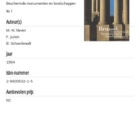
Beschermde monumenten en landschappen
Nr.
1
Auteur(s)
M.-N. Neven
F. Jurion
B. Schoonbroodt
Jaar
1994
Isbn-nummer
2-9600502-1-5
Aanbevolen prijs
NC