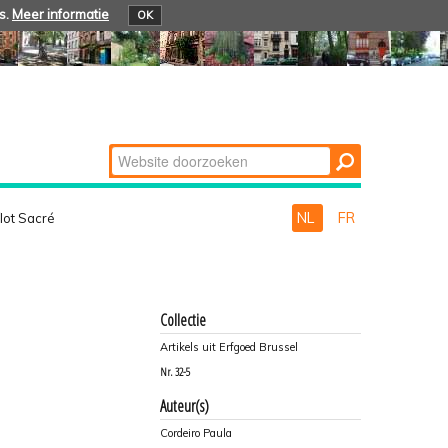
s.
Meer informatie
OK
Zoek
Geavanceerd
zoeken...
NL
FR
Îlot Sacré
Collectie
Artikels uit Erfgoed Brussel
Nr.
32-5
Auteur(s)
Cordeiro Paula