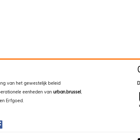
ing van het gewestelijk beleid
D
operationele eenheden van
urban.brussel
,
en Erfgoed.