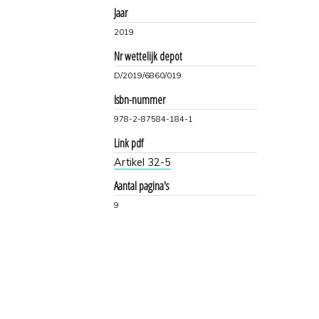
Jaar
2019
Nr wettelijk depot
D/2019/6860/019
Isbn-nummer
978-2-87584-184-1
Link pdf
Artikel 32-5
Aantal pagina's
9