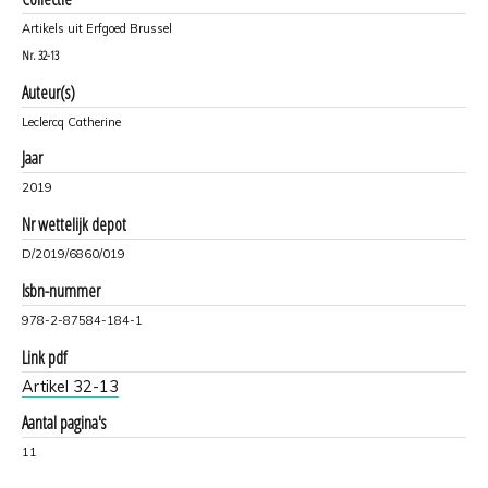
Artikels uit Erfgoed Brussel
Nr.
32-13
Auteur(s)
Leclercq Catherine
Jaar
2019
Nr wettelijk depot
D/2019/6860/019
Isbn-nummer
978-2-87584-184-1
Link pdf
Artikel 32-13
Aantal pagina's
11