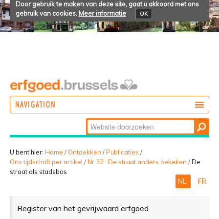
Door gebruik te maken van deze site, gaat u akkoord met ons
gebruik van cookies.
Meer informatie
OK
NAVIGATION
Zoek
DOEN
Geavanceerd
ONTDEKKEN
zoeken...
U bent hier:
Home
/
Ontdekken
/
Publicaties
/
Ons tijdschrift per artikel
/
Nr 32 : De straat anders bekeken
/
De
BELEVEN
straat als stadsbos
NL
FR
Register van het gevrijwaard erfgoed