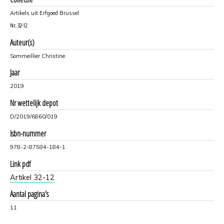
Artikels uit Erfgoed Brussel
Nr.
32-12
Auteur(s)
Sommeillier Christine
Jaar
2019
Nr wettelijk depot
D/2019/6860/019
Isbn-nummer
978-2-87584-184-1
Link pdf
Artikel 32-12
Aantal pagina's
11