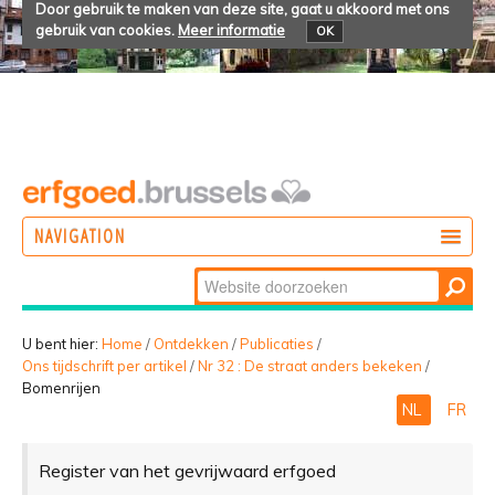
Door gebruik te maken van deze site, gaat u akkoord met ons
gebruik van cookies.
Meer informatie
OK
NAVIGATION
Zoek
DOEN
Geavanceerd
ONTDEKKEN
zoeken...
U bent hier:
Home
/
Ontdekken
/
Publicaties
/
Ons tijdschrift per artikel
/
Nr 32 : De straat anders bekeken
/
BELEVEN
Bomenrijen
NL
FR
Register van het gevrijwaard erfgoed