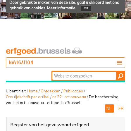
Door gebruik te maken van deze site, gaat u akkoord met ons
gebruik van cookies.
Meer informatie
OK
NAVIGATION
Zoek
DOEN
Geavanceerd
ONTDEKKEN
zoeken...
U bent hier:
Home
/
Ontdekken
/
Publicaties
/
Ons tijdschrift per artikel
/
nr 22 : art nouveau
/
De bescherming
BELEVEN
van het art - nouveau - erfgoed in Brussel
NL
FR
Register van het gevrijwaard erfgoed