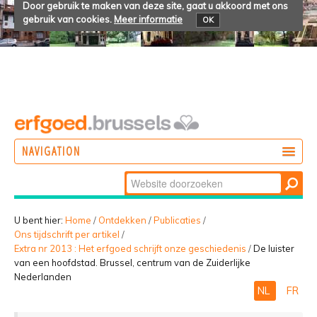
Door gebruik te maken van deze site, gaat u akkoord met ons
gebruik van cookies.
Meer informatie
OK
NAVIGATION
Zoek
DOEN
Geavanceerd
ONTDEKKEN
zoeken...
U bent hier:
Home
/
Ontdekken
/
Publicaties
/
Ons tijdschrift per artikel
/
BELEVEN
Extra nr 2013 : Het erfgoed schrijft onze geschiedenis
/
De luister
van een hoofdstad. Brussel, centrum van de Zuiderlijke
Nederlanden
NL
FR