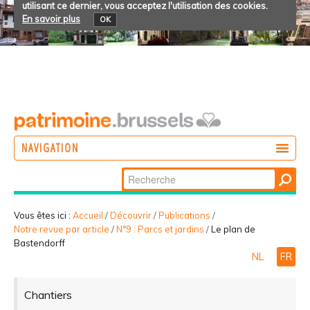
utilisant ce dernier, vous acceptez l'utilisation des cookies.
En savoir plus
OK
NAVIGATION
Chercher par
AGIR
Recherche
DÉCOUVRIR
avancée…
Vous êtes ici :
Accueil
/
Découvrir
/
Publications
/
Notre revue par article
/
N°9 : Parcs et jardins
/
Le plan de
PARTICIPER
Bastendorff
NL
FR
Chantiers