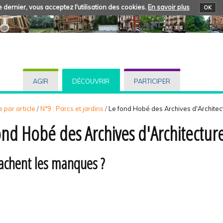
 dernier, vous acceptez l'utilisation des cookies.
En savoir plus
OK
AGIR
DÉCOUVRIR
PARTICIPER
 par article
/
N°9 : Parcs et jardins
/
Le fond Hobé des Archives d'Archite
ond Hobé des Archives d'Architectu
achent les manques ?