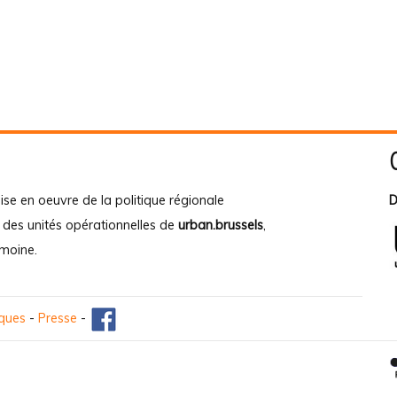
ise en oeuvre de la politique régionale
D
e des unités opérationnelles de
urban.brussels
,
imoine
.
iques
-
Presse
-