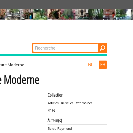
Chercher par
Recherche
avancée…
NL
FR
cture Moderne
re Moderne
Collection
Articles Bruxelles Patrimoines
N°
9-6
Auteur(s)
Balau Raymond