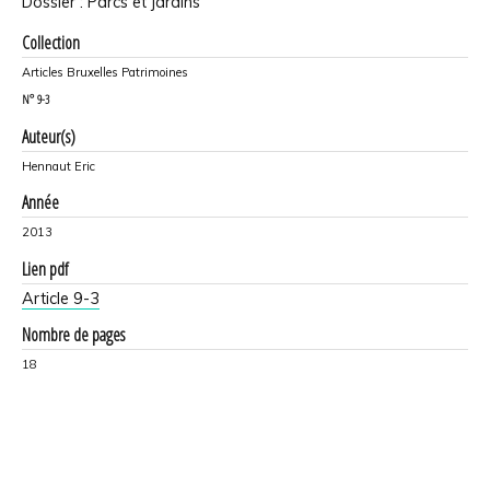
Dossier : Parcs et jardins
Collection
Articles Bruxelles Patrimoines
N°
9-3
Auteur(s)
Hennaut Eric
Année
2013
Lien pdf
Article 9-3
Nombre de pages
18