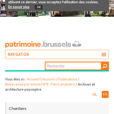
utilisant ce dernier, vous acceptez l'utilisation des cookies.
En savoir plus
OK
NAVIGATION
Chercher par
AGIR
Recherche
DÉCOUVRIR
avancée…
Vous êtes ici :
Accueil
/
Découvrir
/
Publications
/
Notre revue par article
/
N°9 : Parcs et jardins
/
Archives et
PARTICIPER
architecture paysagère
NL
FR
Chantiers