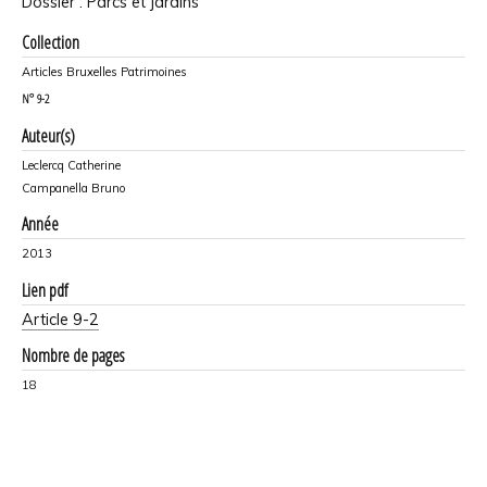
Dossier : Parcs et jardins
Collection
Articles Bruxelles Patrimoines
N°
9-2
Auteur(s)
Leclercq Catherine
Campanella Bruno
Année
2013
Lien pdf
Article 9-2
Nombre de pages
18