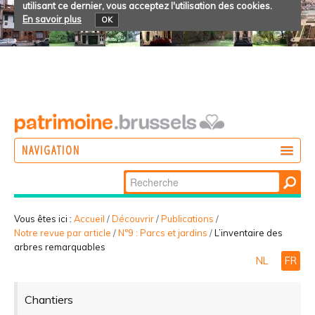
utilisant ce dernier, vous acceptez l'utilisation des cookies.
En savoir plus
OK
NAVIGATION
Chercher par
AGIR
Recherche
DÉCOUVRIR
avancée…
Vous êtes ici :
Accueil
/
Découvrir
/
Publications
/
Notre revue par article
/
N°9 : Parcs et jardins
/
L’inventaire des
PARTICIPER
arbres remarquables
NL
FR
Chantiers