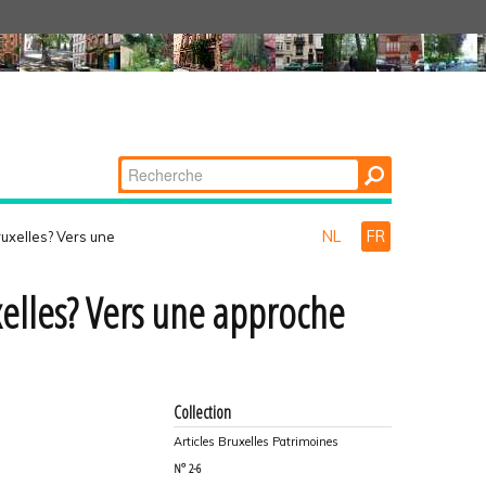
Chercher par
Recherche
avancée…
NL
FR
ruxelles? Vers une
xelles? Vers une approche
Collection
Articles Bruxelles Patrimoines
N°
2-6