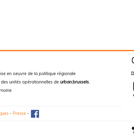
ise en oeuvre de la politique régionale
D
e des unités opérationnelles de
urban.brussels
,
imoine
.
iques
-
Presse
-