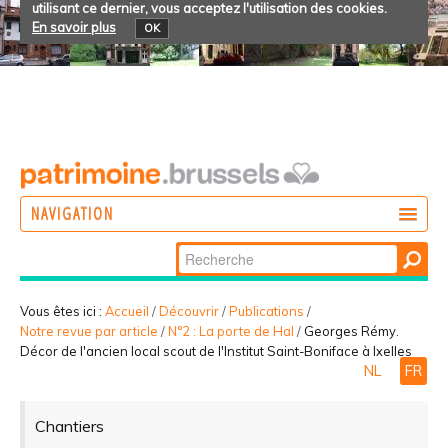
utilisant ce dernier, vous acceptez l'utilisation des cookies.
En savoir plus
OK
NAVIGATION
Chercher par
AGIR
Recherche
DÉCOUVRIR
avancée…
Vous êtes ici :
Accueil
/
Découvrir
/
Publications
/
Notre revue par article
/
N°2 : La porte de Hal
/
Georges Rémy.
PARTICIPER
Décor de l'ancien local scout de l'Institut Saint-Boniface à Ixelles
NL
FR
Chantiers