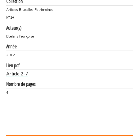
Collection
Articles Bruxelles Patrimoines
N°
2-7
Auteur(s)
Boelens Françoise
Année
2012
Lien pdf
Article 2-7
Nombre de pages
4