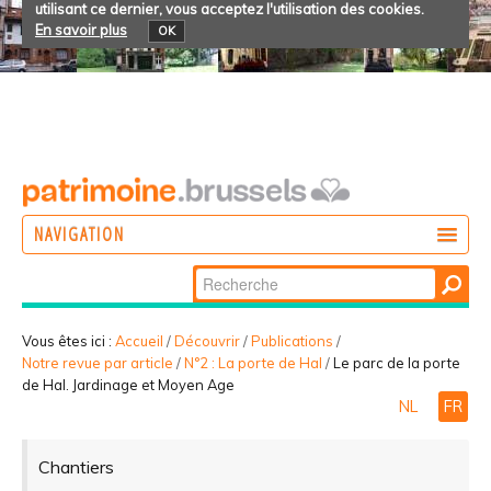
utilisant ce dernier, vous acceptez l'utilisation des cookies.
En savoir plus
OK
NAVIGATION
Chercher par
AGIR
Recherche
DÉCOUVRIR
avancée…
Vous êtes ici :
Accueil
/
Découvrir
/
Publications
/
Notre revue par article
/
N°2 : La porte de Hal
/
Le parc de la porte
PARTICIPER
de Hal. Jardinage et Moyen Age
NL
FR
Chantiers