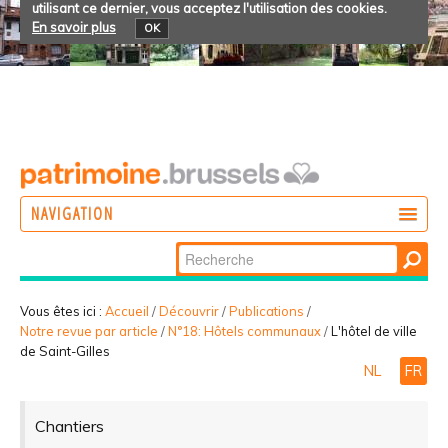
utilisant ce dernier, vous acceptez l'utilisation des cookies.
En savoir plus
OK
NAVIGATION
Chercher par
AGIR
Recherche
DÉCOUVRIR
avancée…
Vous êtes ici :
Accueil
/
Découvrir
/
Publications
/
Notre revue par article
/
N°18: Hôtels communaux
/
L'hôtel de ville
PARTICIPER
de Saint-Gilles
NL
FR
Chantiers