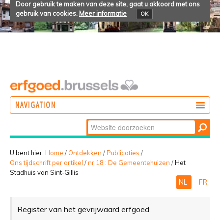
Door gebruik te maken van deze site, gaat u akkoord met ons
gebruik van cookies.
Meer informatie
OK
NAVIGATION
Zoek
DOEN
Geavanceerd
ONTDEKKEN
zoeken...
U bent hier:
Home
/
Ontdekken
/
Publicaties
/
Ons tijdschrift per artikel
/
nr 18 : De Gemeentehuizen
/
Het
BELEVEN
Stadhuis van Sint-Gillis
NL
FR
Register van het gevrijwaard erfgoed