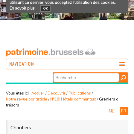
utilisant ce dernier, vous acceptez l'utilisation des cookies.
En savoir plus
OK
NAVIGATION
Chercher par
AGIR
Recherche
DÉCOUVRIR
avancée…
Vous êtes ici :
Accueil
/
Découvrir
/
Publications
/
Notre revue par article
/
N°18: Hôtels communaux
/
Greniers à
PARTICIPER
trésors
NL
FR
Chantiers