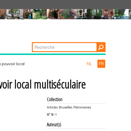
Chercher par
Recherche
avancée…
NL
FR
 pouvoir local
ir local multiséculaire
Collection
Articles Bruxelles Patrimoines
N°
18 - 1
Auteur(s)