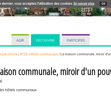
 dernier, vous acceptez l'utilisation des cookies.
En savoir plus
OK
AGIR
DÉCOUVRIR
PARTICIPER
 par article
/
N°18: Hôtels communaux
/
La maison communale, miroir d'un
aison communale, miroir d'un pouvo
16
: les hôtels communaux