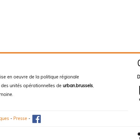
ise en oeuvre de la politique régionale
D
e des unités opérationnelles de
urban.brussels
,
imoine
.
iques
-
Presse
-